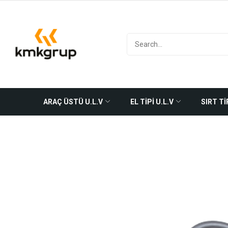
ARAÇ ÜSTÜ U.L.V
EL TİPİ U.L.V
SIRT Tİ