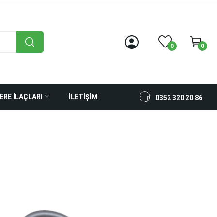
0
0
ERE İLAÇLARI
İLETİŞİM
0352 320 20 86