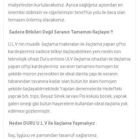
maliyetinden kurtulacaksınız .Ayrıca sağlığınız açısından en
önemlisi cildinizin ve ciğerlerinizin teneffüs yolu ile ilaca olan
temasını önlemiş olacaksınız.
Sadece Bitkileri Değil Seranın Tamamını İlaçlayın !!
U.L.V nin muadili ilaçlama makinaları ile ilaçlama yapan çiftci
kardeşlerimiz sadece bitkiyi ilaçlayabilirken yeni neslin son
teknolojik cihazı Duru entosis ULV ilaçlama cihazları ile ilaçlama
yapan ciftçi kardeşlerimiz seranın tamamını homojen bir
şekilde micron zerrecikleri ile ideal damla çapı ile seranın
tabanından tavanına kadar olan bütün bir alanı homojen
şekilde ilaçlayabilmektedir.Yapılan denemelerde Hedefteki
yaprak biti, trips, Beyaz Sinek larvası Pis kokulu böcek, yaprak
galeri sineği gibi bütün haşerelerin kullanılan ideal ilaçlarla yok
edilmesi gözlenmiştir .
Neden DURU U.L.V İle İlaçlama Yapmalıyız .
İlaç, İşgücü ve zamandan tasarruf sağlarsınız.