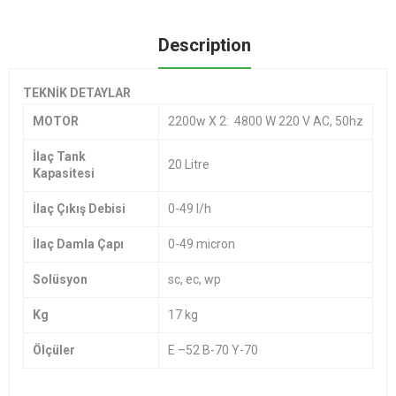
Description
TEKNİK DETAYLAR
MOTOR
2200w X 2: 4800 W 220 V AC, 50hz
İlaç Tank
20 Litre
Kapasitesi
İlaç Çıkış Debisi
0-49 l/h
İlaç Damla Çapı
0-49 micron
Solüsyon
sc, ec, wp
Kg
17 kg
Ölçüler
E –52 B-70 Y-70