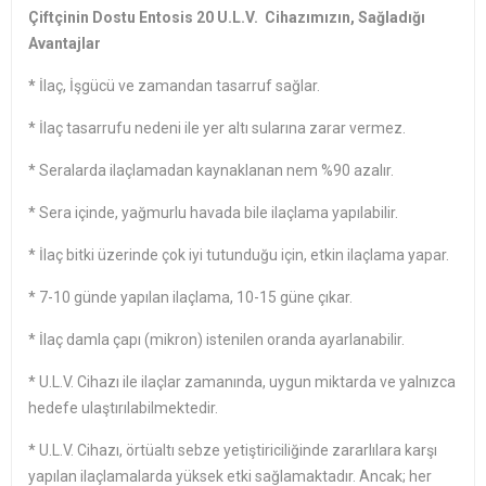
Çiftçinin Dostu Entosis 20 U.L.V. Cihazımızın, Sağladığı
Avantajlar
*
İlaç, İşgücü ve zamandan tasarruf sağlar.
* İlaç tasarrufu nedeni ile yer altı sularına zarar vermez.
* Seralarda ilaçlamadan kaynaklanan nem %90 azalır.
* Sera içinde, yağmurlu havada bile ilaçlama yapılabilir.
* İlaç bitki üzerinde çok iyi tutunduğu için, etkin ilaçlama yapar.
* 7-10 günde yapılan ilaçlama, 10-15 güne çıkar.
* İlaç damla çapı (mikron) istenilen oranda ayarlanabilir.
* U.L.V. Cihazı ile ilaçlar zamanında, uygun miktarda ve yalnızca
hedefe ulaştırılabilmektedir.
* U.L.V. Cihazı, örtüaltı sebze yetiştiriciliğinde zararlılara karşı
yapılan ilaçlamalarda yüksek etki sağlamaktadır. Ancak; her