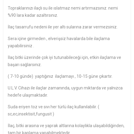
Topraklarınızı ilaçlı su ile ıslatmaz nemi artırmazsınız. nemi
%90 lara kadar azaltırsınız.
İlaç tasarrufu nedeni ile yer altı sularına zarar vermezsiniz.
Sera içine girmeden , elverişsiz havalarda bile ilaçlama
yapabilirsiniz .
İlaç bitki üzerinde çok iyi tutunabileceği için, etkin ilaçlama ve
başarı sağlarsınız.
( 7-10 günde) yaptığınız ilaçlamayı , 10-15 güne çıkartır.
U.L.V. Cihazı ile ilaçlar zamanında, uygun miktarda ve yalnızca
hedefe ulaşmaktadır.
Suda eriyen toz ve sıvı her türlü ilaç kullanılabilir. (
sc,ec,insektisit,fungusit )
İlaç, bitki arasına ve yaprak altlarına kolaylıkla ulaşabildiğinden,
tam bir kaplama yapabilmektedir.