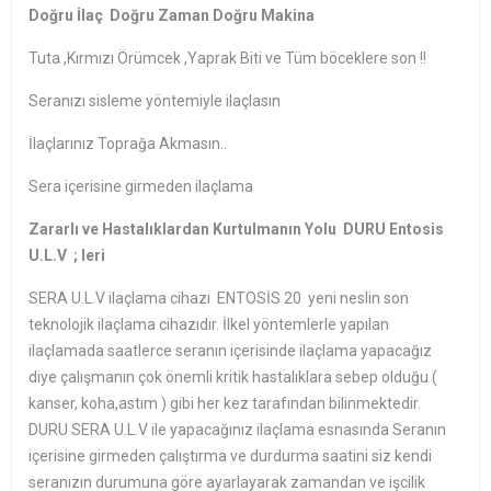
Doğru İlaç Doğru Zaman Doğru Makina
Tuta ,Kırmızı Örümcek ,Yaprak Biti ve Tüm böceklere son !!
Seranızı sisleme yöntemiyle ilaçlasın
İlaçlarınız Toprağa Akmasın..
Sera içerisine girmeden ilaçlama
Zararlı ve Hastalıklardan Kurtulmanın Yolu DURU Entosis
U.L.V ; leri
SERA U.L.V ilaçlama cihazı ENTOSİS 20 yeni neslin son
teknolojik ilaçlama cihazıdır. İlkel yöntemlerle yapılan
ilaçlamada saatlerce seranın içerisinde ilaçlama yapacağız
diye çalışmanın çok önemli kritik hastalıklara sebep olduğu (
kanser, koha,astım ) gibi her kez tarafından bilinmektedir.
DURU SERA U.L.V ile yapacağınız ilaçlama esnasında Seranın
içerisine girmeden çalıştırma ve durdurma saatini siz kendi
seranızın durumuna göre ayarlayarak zamandan ve işcilik